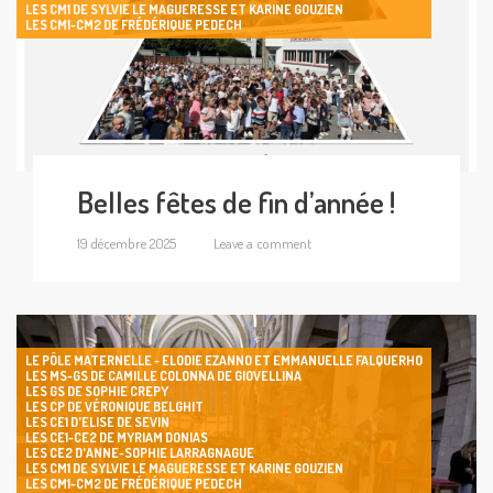
LES CM1 DE SYLVIE LE MAGUERESSE ET KARINE GOUZIEN
LES CM1-CM2 DE FRÉDÉRIQUE PEDECH
Belles fêtes de fin d’année !
19 décembre 2025
Leave a comment
LE PÔLE MATERNELLE - ELODIE EZANNO ET EMMANUELLE FALQUERHO
LES MS-GS DE CAMILLE COLONNA DE GIOVELLINA
LES GS DE SOPHIE CREPY
LES CP DE VÉRONIQUE BELGHIT
LES CE1 D'ELISE DE SEVIN
LES CE1-CE2 DE MYRIAM DONIAS
LES CE2 D'ANNE-SOPHIE LARRAGNAGUE
LES CM1 DE SYLVIE LE MAGUERESSE ET KARINE GOUZIEN
LES CM1-CM2 DE FRÉDÉRIQUE PEDECH