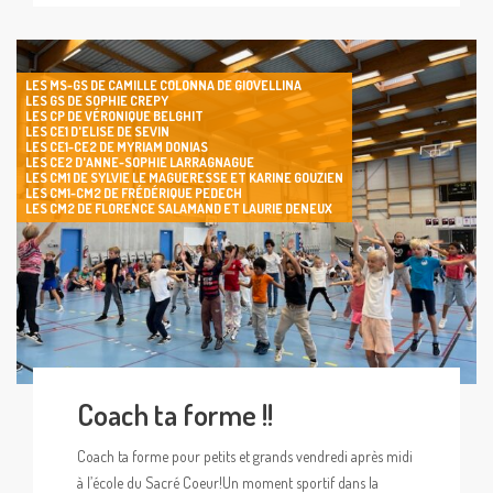
LES MS-GS DE CAMILLE COLONNA DE GIOVELLINA
LES GS DE SOPHIE CREPY
LES CP DE VÉRONIQUE BELGHIT
LES CE1 D'ELISE DE SEVIN
LES CE1-CE2 DE MYRIAM DONIAS
LES CE2 D'ANNE-SOPHIE LARRAGNAGUE
LES CM1 DE SYLVIE LE MAGUERESSE ET KARINE GOUZIEN
LES CM1-CM2 DE FRÉDÉRIQUE PEDECH
LES CM2 DE FLORENCE SALAMAND ET LAURIE DENEUX
Coach ta forme !!
Coach ta forme pour petits et grands vendredi après midi
à l’école du Sacré Coeur!Un moment sportif dans la