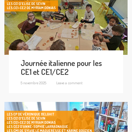
LES CE1 D'ELISE DE SEVIN
LES CE1-CE2 DE MYRIAM DONIAS
Journée italienne pour les
CE1 et CE1/CE2
5 novembre 2025
Leave a comment
LES CP DE VÉRONIQUE BELGHIT
LES CE1 D'ELISE DE SEVIN
LES CE1-CE2 DE MYRIAM DONIAS
LES CE2 D'ANNE-SOPHIE LARRAGNAGUE
LES CM1 DE SYLVIE LE MAGUERESSE ET KARINE GOUZIEN