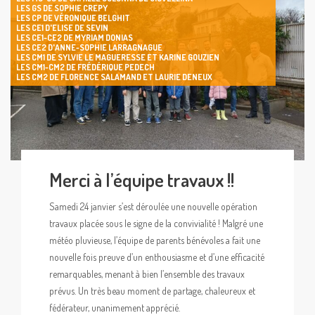
LES GS DE SOPHIE CREPY
LES CP DE VÉRONIQUE BELGHIT
LES CE1 D'ELISE DE SEVIN
LES CE1-CE2 DE MYRIAM DONIAS
LES CE2 D'ANNE-SOPHIE LARRAGNAGUE
LES CM1 DE SYLVIE LE MAGUERESSE ET KARINE GOUZIEN
LES CM1-CM2 DE FRÉDÉRIQUE PEDECH
LES CM2 DE FLORENCE SALAMAND ET LAURIE DENEUX
Merci à l’équipe travaux !!
Samedi 24 janvier s’est déroulée une nouvelle opération
travaux placée sous le signe de la convivialité ! Malgré une
météo pluvieuse, l’équipe de parents bénévoles a fait une
nouvelle fois preuve d’un enthousiasme et d’une efficacité
remarquables, menant à bien l’ensemble des travaux
prévus. Un très beau moment de partage, chaleureux et
fédérateur, unanimement apprécié.