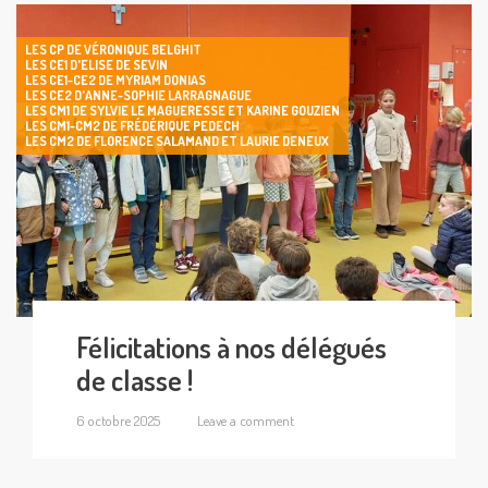
LES CP DE VÉRONIQUE BELGHIT
LES CE1 D'ELISE DE SEVIN
LES CE1-CE2 DE MYRIAM DONIAS
LES CE2 D'ANNE-SOPHIE LARRAGNAGUE
LES CM1 DE SYLVIE LE MAGUERESSE ET KARINE GOUZIEN
LES CM1-CM2 DE FRÉDÉRIQUE PEDECH
LES CM2 DE FLORENCE SALAMAND ET LAURIE DENEUX
Félicitations à nos délégués
de classe !
6 octobre 2025
Leave a comment