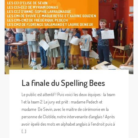
LES CE1 D'ELISE DE SEVIN
LES CE1-CE2 DE MYRIAM DONIAS
LES CE2 D'ANNE-SOPHIE LARRAGNAGUE
LES CM1 DE SYLVIE LE MAGUERESSE ET KARINE GOUZIEN
LES CM1-CM2 DE FRÉDÉRIQUE PEDECH
LES CM2 DE FLORENCE SALAMAND ET LAURIE DENEUX
La finale du Spelling Bees
Le public est attentif ! Puis voici les deux équipes : la team
1 et la team 2. Le jury est prêt : madame Pedech et
madame De Sevin, avec le maître de cérémonie en la
personne de Clotilde, notre intervenante d’anglais ! Après
avoir épelé des mots en alphabet anglais à l’endroit puis à
[…]