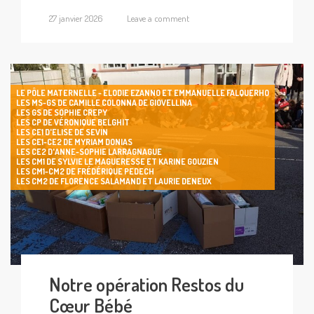
27 janvier 2026
Leave a comment
LE PÔLE MATERNELLE - ELODIE EZANNO ET EMMANUELLE FALQUERHO
LES MS-GS DE CAMILLE COLONNA DE GIOVELLINA
LES GS DE SOPHIE CREPY
LES CP DE VÉRONIQUE BELGHIT
LES CE1 D'ELISE DE SEVIN
LES CE1-CE2 DE MYRIAM DONIAS
LES CE2 D'ANNE-SOPHIE LARRAGNAGUE
LES CM1 DE SYLVIE LE MAGUERESSE ET KARINE GOUZIEN
LES CM1-CM2 DE FRÉDÉRIQUE PEDECH
LES CM2 DE FLORENCE SALAMAND ET LAURIE DENEUX
Notre opération Restos du
Cœur Bébé