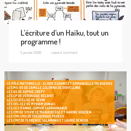
L’écriture d’un Haïku, tout un
programme !
5 janvier 2026
Leave a comment
LE PÔLE MATERNELLE - ELODIE EZANNO ET EMMANUELLE FALQUERHO
LES MS-GS DE CAMILLE COLONNA DE GIOVELLINA
LES GS DE SOPHIE CREPY
LES CP DE VÉRONIQUE BELGHIT
LES CE1 D'ELISE DE SEVIN
LES CE1-CE2 DE MYRIAM DONIAS
LES CE2 D'ANNE-SOPHIE LARRAGNAGUE
LES CM1 DE SYLVIE LE MAGUERESSE ET KARINE GOUZIEN
LES CM1-CM2 DE FRÉDÉRIQUE PEDECH
LES CM2 DE FLORENCE SALAMAND ET LAURIE DENEUX