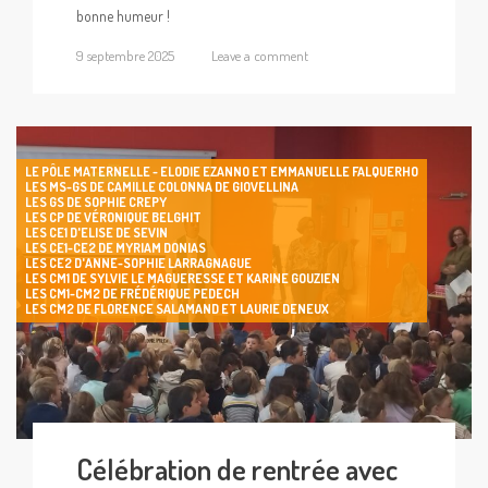
bonne humeur !
9 septembre 2025
Leave a comment
LE PÔLE MATERNELLE - ELODIE EZANNO ET EMMANUELLE FALQUERHO
LES MS-GS DE CAMILLE COLONNA DE GIOVELLINA
LES GS DE SOPHIE CREPY
LES CP DE VÉRONIQUE BELGHIT
LES CE1 D'ELISE DE SEVIN
LES CE1-CE2 DE MYRIAM DONIAS
LES CE2 D'ANNE-SOPHIE LARRAGNAGUE
LES CM1 DE SYLVIE LE MAGUERESSE ET KARINE GOUZIEN
LES CM1-CM2 DE FRÉDÉRIQUE PEDECH
LES CM2 DE FLORENCE SALAMAND ET LAURIE DENEUX
Célébration de rentrée avec