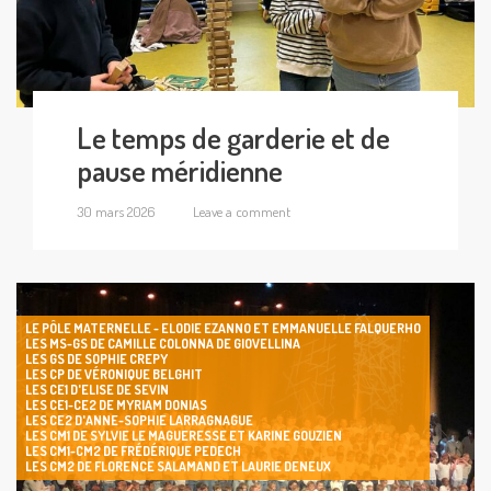
Le temps de garderie et de
pause méridienne
30 mars 2026
Leave a comment
LE PÔLE MATERNELLE - ELODIE EZANNO ET EMMANUELLE FALQUERHO
LES MS-GS DE CAMILLE COLONNA DE GIOVELLINA
LES GS DE SOPHIE CREPY
LES CP DE VÉRONIQUE BELGHIT
LES CE1 D'ELISE DE SEVIN
LES CE1-CE2 DE MYRIAM DONIAS
LES CE2 D'ANNE-SOPHIE LARRAGNAGUE
LES CM1 DE SYLVIE LE MAGUERESSE ET KARINE GOUZIEN
LES CM1-CM2 DE FRÉDÉRIQUE PEDECH
LES CM2 DE FLORENCE SALAMAND ET LAURIE DENEUX