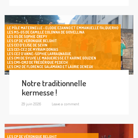
LE PÔLE MATERNELLE - ELODIE EZANNO ET EMMANUELLE FALQUERHO
LES MS-GS DE CAMILLE COLONNA DE GIOVELLINA
LES GS DE SOPHIE CREPY
LES CP DE VÉRONIQUE BELGHIT
LES CE1 D'ELISE DE SEVIN
LES CE1-CE2 DE MYRIAM DONIAS
LES CE2 D'ANNE-SOPHIE LARRAGNAGUE
LES CM1 DE SYLVIE LE MAGUERESSE ET KARINE GOUZIEN
LES CM1-CM2 DE FRÉDÉRIQUE PEDECH
LES CM2 DE FLORENCE SALAMAND ET LAURIE DENEUX
Notre traditionnelle
kermesse !
29 juin 2026
Leave a comment
LES CP DE VÉRONIQUE BELGHIT