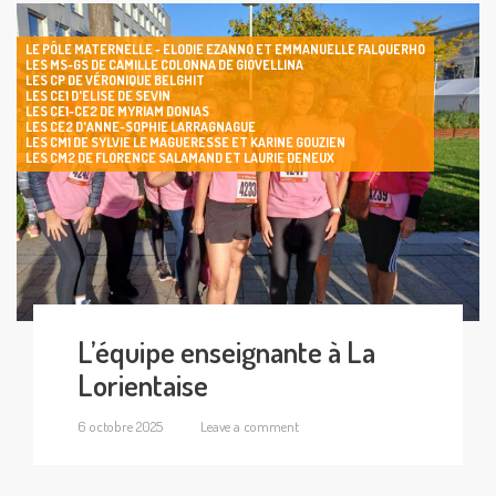
LE PÔLE MATERNELLE - ELODIE EZANNO ET EMMANUELLE FALQUERHO
LES MS-GS DE CAMILLE COLONNA DE GIOVELLINA
LES CP DE VÉRONIQUE BELGHIT
LES CE1 D'ELISE DE SEVIN
LES CE1-CE2 DE MYRIAM DONIAS
LES CE2 D'ANNE-SOPHIE LARRAGNAGUE
LES CM1 DE SYLVIE LE MAGUERESSE ET KARINE GOUZIEN
LES CM2 DE FLORENCE SALAMAND ET LAURIE DENEUX
L’équipe enseignante à La
Lorientaise
6 octobre 2025
Leave a comment