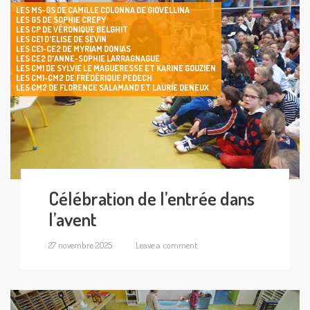
LES MS-GS DE CAMILLE COLONNA DE GIOVELLINA
LES GS DE SOPHIE CREPY
LES CP DE VÉRONIQUE BELGHIT
LES CE1 D'ELISE DE SEVIN
LES CE1-CE2 DE MYRIAM DONIAS
LES CE2 D'ANNE-SOPHIE LARRAGNAGUE
LES CM1 DE SYLVIE LE MAGUERESSE ET KARINE GOUZIEN
LES CM1-CM2 DE FRÉDÉRIQUE PEDECH
LES CM2 DE FLORENCE SALAMAND ET LAURIE DENEUX
Célébration de l’entrée dans
l’avent
27 novembre 2025
Leave a comment