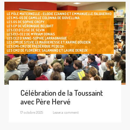
LE PÔLE MATERNELLE - ELODIE EZANNO ET EMMANUELLE FALQUERHO
LES MS-GS DE CAMILLE COLONNA DE GIOVELLINA
LES GS DE SOPHIE CREPY
LES CP DE VÉRONIQUE BELGHIT
LES CE1 D'ELISE DE SEVIN
LES CE1-CE2 DE MYRIAM DONIAS
LES CE2 D'ANNE-SOPHIE LARRAGNAGUE
LES CM1 DE SYLVIE LE MAGUERESSE ET KARINE GOUZIEN
LES CM1-CM2 DE FRÉDÉRIQUE PEDECH
LES CM2 DE FLORENCE SALAMAND ET LAURIE DENEUX
Célébration de la Toussaint
avec Père Hervé
17 octobre 2025
Leave a comment