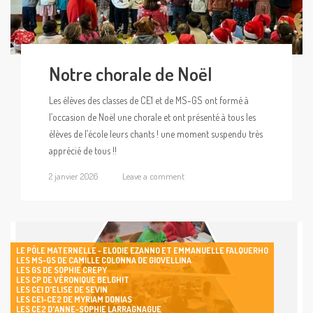
Notre chorale de Noël
Les élèves des classes de CE1 et de MS-GS ont formé à
l’occasion de Noël une chorale et ont présenté à tous les
élèves de l’école leurs chants ! une moment suspendu très
apprécié de tous !!
2 janvier 2026
Leave a comment
LE PÔLE MATERNELLE - ELODIE EZANNO ET EMMANUELLE FALQUERHO
LES MS-GS DE CAMILLE COLONNA DE GIOVELLINA
LES GS DE SOPHIE CREPY
LES CP DE VÉRONIQUE BELGHIT
LES CE1 D'ELISE DE SEVIN
LES CE1-CE2 DE MYRIAM DONIAS
LES CE2 D'ANNE-SOPHIE LARRAGNAGUE