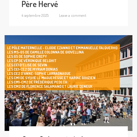
Père Hervé
4 septembre 2025
Leave a comment
LE PÔLE MATERNELLE - ELODIE EZANNO ET EMMANUELLE FALQUERHO
LES MS-GS DE CAMILLE COLONNA DE GIOVELLINA
LES GS DE SOPHIE CREPY
LES CP DE VÉRONIQUE BELGHIT
LES CE1 D'ELISE DE SEVIN
LES CE1-CE2 DE MYRIAM DONIAS
LES CE2 D'ANNE-SOPHIE LARRAGNAGUE
LES CM1 DE SYLVIE LE MAGUERESSE ET KARINE GOUZIEN
LES CM1-CM2 DE FRÉDÉRIQUE PEDECH
LES CM2 DE FLORENCE SALAMAND ET LAURIE DENEUX