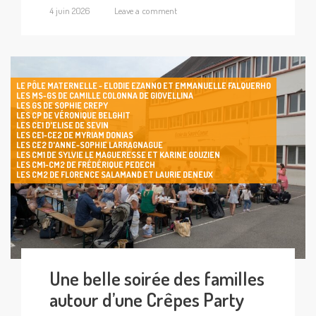
4 juin 2026
Leave a comment
LE PÔLE MATERNELLE - ELODIE EZANNO ET EMMANUELLE FALQUERHO
LES MS-GS DE CAMILLE COLONNA DE GIOVELLINA
LES GS DE SOPHIE CREPY
LES CP DE VÉRONIQUE BELGHIT
LES CE1 D'ELISE DE SEVIN
LES CE1-CE2 DE MYRIAM DONIAS
LES CE2 D'ANNE-SOPHIE LARRAGNAGUE
LES CM1 DE SYLVIE LE MAGUERESSE ET KARINE GOUZIEN
LES CM1-CM2 DE FRÉDÉRIQUE PEDECH
LES CM2 DE FLORENCE SALAMAND ET LAURIE DENEUX
Une belle soirée des familles
autour d’une Crêpes Party