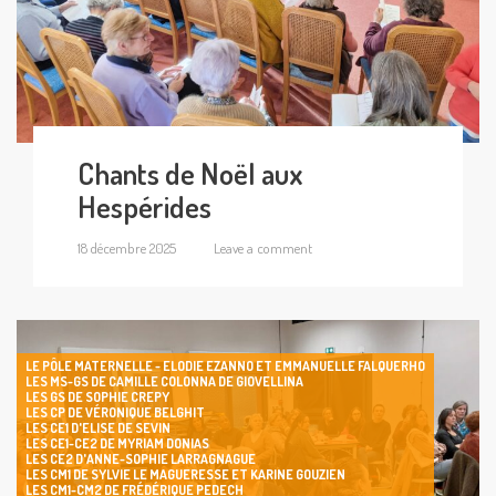
Chants de Noël aux
Hespérides
18 décembre 2025
Leave a comment
LE PÔLE MATERNELLE - ELODIE EZANNO ET EMMANUELLE FALQUERHO
LES MS-GS DE CAMILLE COLONNA DE GIOVELLINA
LES GS DE SOPHIE CREPY
LES CP DE VÉRONIQUE BELGHIT
LES CE1 D'ELISE DE SEVIN
LES CE1-CE2 DE MYRIAM DONIAS
LES CE2 D'ANNE-SOPHIE LARRAGNAGUE
LES CM1 DE SYLVIE LE MAGUERESSE ET KARINE GOUZIEN
LES CM1-CM2 DE FRÉDÉRIQUE PEDECH