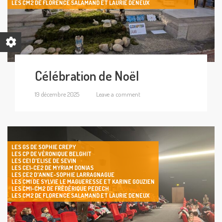
LES CM2 DE FLORENCE SALAMAND ET LAURIE DENEUX
Célébration de Noël
19 décembre 2025
Leave a comment
LES GS DE SOPHIE CREPY
LES CP DE VÉRONIQUE BELGHIT
LES CE1 D'ELISE DE SEVIN
LES CE1-CE2 DE MYRIAM DONIAS
LES CE2 D'ANNE-SOPHIE LARRAGNAGUE
LES CM1 DE SYLVIE LE MAGUERESSE ET KARINE GOUZIEN
LES CM1-CM2 DE FRÉDÉRIQUE PEDECH
LES CM2 DE FLORENCE SALAMAND ET LAURIE DENEUX