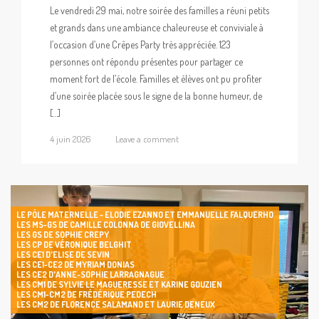
Le vendredi 29 mai, notre soirée des familles a réuni petits
et grands dans une ambiance chaleureuse et conviviale à
l’occasion d’une Crêpes Party très appréciée. 123
personnes ont répondu présentes pour partager ce
moment fort de l’école. Familles et élèves ont pu profiter
d’une soirée placée sous le signe de la bonne humeur, de
[…]
4 juin 2026
Leave a comment
LE PÔLE MATERNELLE - ELODIE EZANNO ET EMMANUELLE FALQUERHO
LES MS-GS DE CAMILLE COLONNA DE GIOVELLINA
LES GS DE SOPHIE CREPY
LES CP DE VÉRONIQUE BELGHIT
LES CE1 D'ELISE DE SEVIN
LES CE1-CE2 DE MYRIAM DONIAS
LES CE2 D'ANNE-SOPHIE LARRAGNAGUE
LES CM1 DE SYLVIE LE MAGUERESSE ET KARINE GOUZIEN
LES CM1-CM2 DE FRÉDÉRIQUE PEDECH
LES CM2 DE FLORENCE SALAMAND ET LAURIE DENEUX