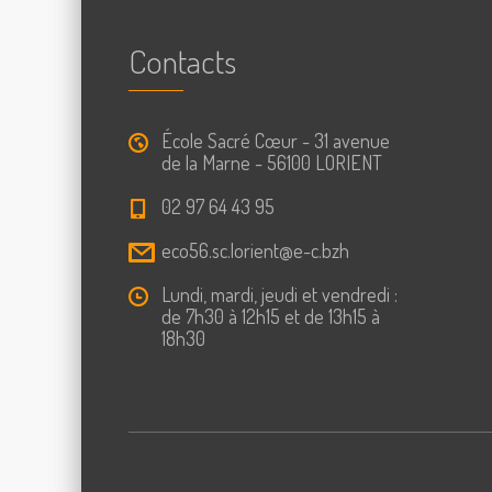
Contacts
École Sacré Cœur - 31 avenue
de la Marne - 56100 LORIENT
02 97 64 43 95
eco56.sc.lorient@e-c.bzh
Lundi, mardi, jeudi et vendredi :
de 7h30 à 12h15 et de 13h15 à
18h30