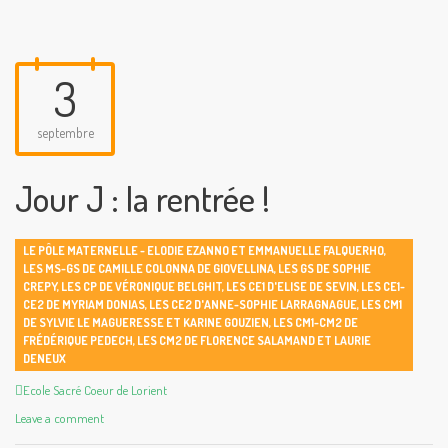
3
septembre
Jour J : la rentrée !
LE PÔLE MATERNELLE - ELODIE EZANNO ET EMMANUELLE FALQUERHO
,
LES MS-GS DE CAMILLE COLONNA DE GIOVELLINA
,
LES GS DE SOPHIE
CREPY
,
LES CP DE VÉRONIQUE BELGHIT
,
LES CE1 D'ELISE DE SEVIN
,
LES CE1-
CE2 DE MYRIAM DONIAS
,
LES CE2 D'ANNE-SOPHIE LARRAGNAGUE
,
LES CM1
DE SYLVIE LE MAGUERESSE ET KARINE GOUZIEN
,
LES CM1-CM2 DE
FRÉDÉRIQUE PEDECH
,
LES CM2 DE FLORENCE SALAMAND ET LAURIE
DENEUX
Author
Ecole Sacré Coeur de Lorient
Leave a comment