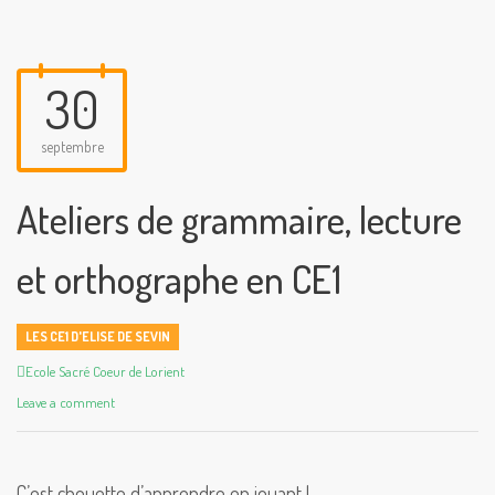
30
septembre
Ateliers de grammaire, lecture
et orthographe en CE1
LES CE1 D'ELISE DE SEVIN
Author
Ecole Sacré Coeur de Lorient
Leave a comment
C’est chouette d’apprendre en jouant !