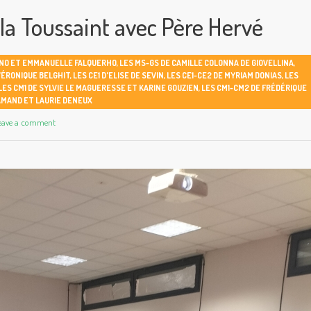
 la Toussaint avec Père Hervé
NNO ET EMMANUELLE FALQUERHO
,
LES MS-GS DE CAMILLE COLONNA DE GIOVELLINA
,
VÉRONIQUE BELGHIT
,
LES CE1 D'ELISE DE SEVIN
,
LES CE1-CE2 DE MYRIAM DONIAS
,
LES
LES CM1 DE SYLVIE LE MAGUERESSE ET KARINE GOUZIEN
,
LES CM1-CM2 DE FRÉDÉRIQUE
AMAND ET LAURIE DENEUX
eave a comment