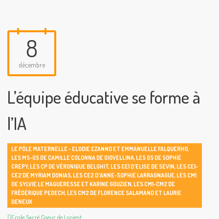
8
décembre
L’équipe éducative se forme à
l’IA
LE PÔLE MATERNELLE - ELODIE EZANNO ET EMMANUELLE FALQUERHO
,
LES MS-GS DE CAMILLE COLONNA DE GIOVELLINA
,
LES GS DE SOPHIE
CREPY
,
LES CP DE VÉRONIQUE BELGHIT
,
LES CE1 D'ELISE DE SEVIN
,
LES CE1-
CE2 DE MYRIAM DONIAS
,
LES CE2 D'ANNE-SOPHIE LARRAGNAGUE
,
LES CM1
DE SYLVIE LE MAGUERESSE ET KARINE GOUZIEN
,
LES CM1-CM2 DE
FRÉDÉRIQUE PEDECH
,
LES CM2 DE FLORENCE SALAMAND ET LAURIE
DENEUX
Author
Ecole Sacré Coeur de Lorient