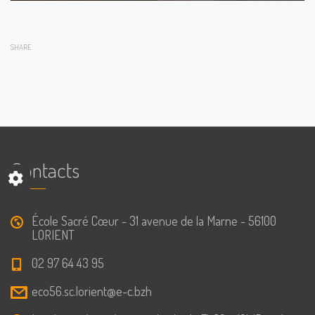
SHARE
Contacts
École Sacré Cœur - 31 avenue de la Marne - 56100
LORIENT
02 97 64 43 95
eco56.sc.lorient@e-c.bzh