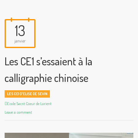
13
janvier
Les CE1 s’essaient à la
calligraphie chinoise
LES CE1 D'ELISE DE SEVIN
Author
Ecole Sacré Coeur de Lorient
Leave a comment