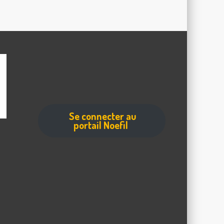
Se connecter au
portail Noefil