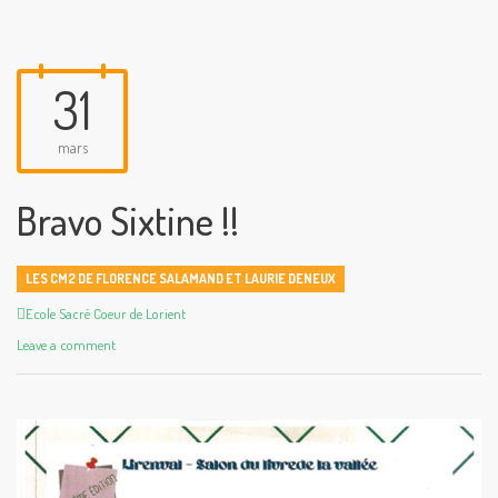
31
mars
Bravo Sixtine !!
LES CM2 DE FLORENCE SALAMAND ET LAURIE DENEUX
Author
Ecole Sacré Coeur de Lorient
Leave a comment