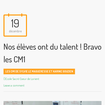
19
décembre
Nos élèves ont du talent ! Bravo
les CM1
LES CM1 DE SYLVIE LE MAGUERESSE ET KARINE GOUZIEN
Author
Ecole Sacré Coeur de Lorient
Leave a comment