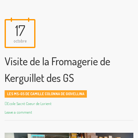
17
octobre
Visite de la Fromagerie de
Kerguillet des GS
LES MS-GS DE CAMILLE COLONNA DE GIOVELLINA
Author
Ecole Sacré Coeur de Lorient
Leave a comment