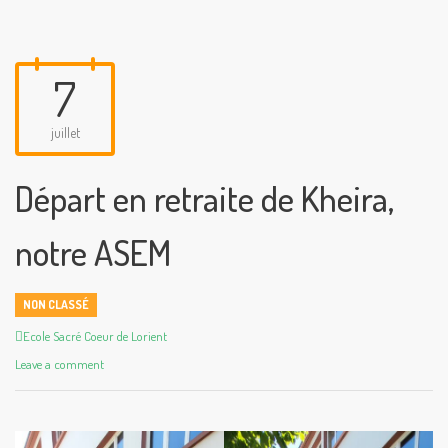
7
juillet
Départ en retraite de Kheira,
notre ASEM
NON CLASSÉ
Author
Ecole Sacré Coeur de Lorient
Leave a comment