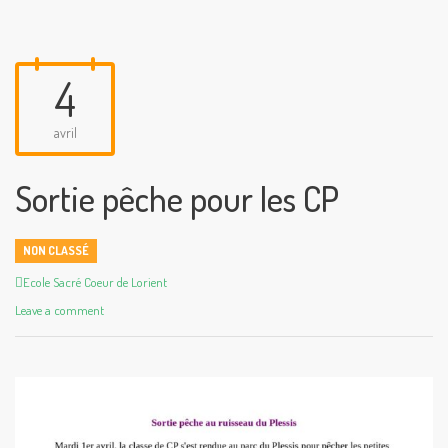
4
avril
Sortie pêche pour les CP
NON CLASSÉ
Author
Ecole Sacré Coeur de Lorient
Leave a comment