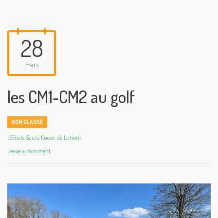
28
mars
les CM1-CM2 au golf
NON CLASSÉ
Author
Ecole Sacré Coeur de Lorient
Leave a comment