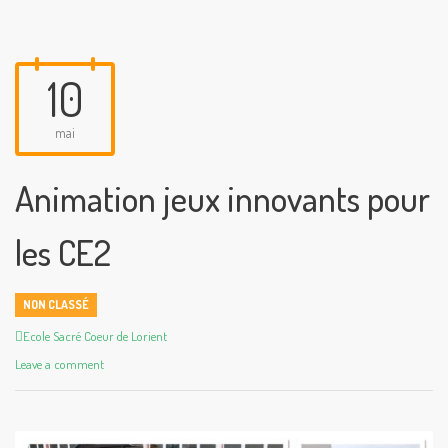
10
mai
Animation jeux innovants pour
les CE2
NON CLASSÉ
Author
Ecole Sacré Coeur de Lorient
Leave a comment