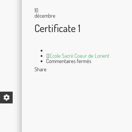
10
décembre
Certificate 1
Author
Ecole Sacré Coeur de Lorient
sur
Commentaires fermés
Certificate
Share
1