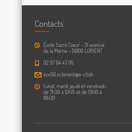
Contacts
École Sacré Cœur - 31 avenue
de la Marne - 56100 LORIENT
02 97 64 43 95
eco56.sc.lorient@e-c.bzh
Lundi, mardi, jeudi et vendredi :
de 7h30 à 12h15 et de 13h15 à
18h30