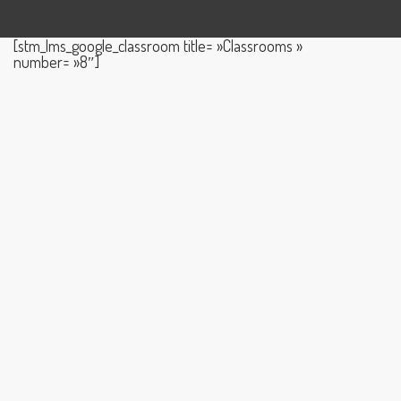
[stm_lms_google_classroom title= »Classrooms »
number= »8″]